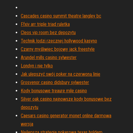
Cascades casino summit theatre langley bc
Ffxiv arr triple triad ruletka
Cleos vip room bez depozytu
Technik łodzi rzecznej hollywood kasyno
Czarny myśliwiec bojowy jack freestyle
Arundel mills casino sylwester
Londyn i nie tylko
Jak ulepszyć swój poker na czerwoną linię
Grosvenor casino didsbury sylwester
Kody bonusowe treaure mile casino
Silver oak casino najnowsze kody bonusowe bez
depozytu
Caesars casino generator monet online darmowa
wersja
Najlepsza strategia pokerowa texas holdem