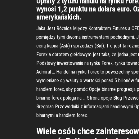
Opłaty z tytułu handlu na rynku For
wynosi 1,2 punktu na dolara euro. O
amerykańskich.
Jaka Jest Różnica Między Kontraktem Futures a CFD
pomiędzy tymi dwoma instrumentami pochodnymi. Jedn
ceną kupna (Ask) i sprzedaży (Bid). T o jest ta róż
Forex a obrotem giełdowym jest taka, że jedna jest 
Podstawy inwestowania na rynku Forex, rynku towa
Admiral … Handel na rynku Forex to powszechny sposó
wymieniane są waluty o wartości ponad 5 bilionów 
handlem forex, aby pomóc Opcje binarne progresja 
binarne forex polega na … Strona opcje Blog Przewod
Bregman Przewodniki z informacjami handlowymi Opcj
binarnymi a handlem forex.
Wiele osób chce zainteresow