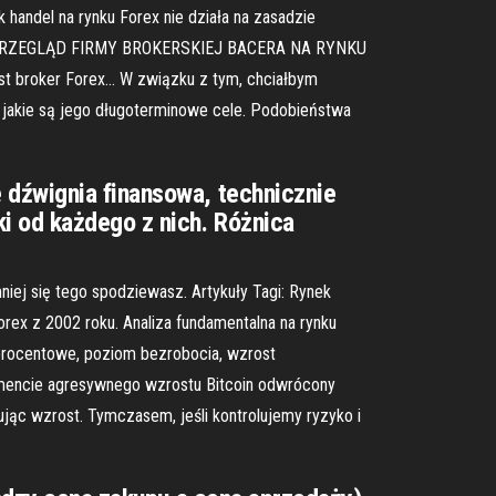
 handel na rynku Forex nie działa na zasadzie
em … PRZEGLĄD FIRMY BROKERSKIEJ BACERA NA RYNKU
est broker Forex… W związku z tym, chciałbym
 i jakie są jego długoterminowe cele. Podobieństwa
 dźwignia finansowa, technicznie
i od każdego z nich. Różnica
niej się tego spodziewasz. Artykuły Tagi: Rynek
ex z 2002 roku. Analiza fundamentalna na rynku
y procentowe, poziom bezrobocia, wzrost
momencie agresywnego wzrostu Bitcoin odwrócony
ując wzrost. Tymczasem, jeśli kontrolujemy ryzyko i