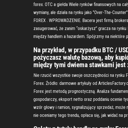
forex. OTC a giełda Wiele rynków finansowych na cał
wymiany, ale działa na rynku jako "Over-The-Co
FOREX . WPROWADZENIE. Bacera jest firmą brokerską
zasugerować, że zanim “oskarżysz” gracza na rynku F
między handlem a hazardem. Spójrzmy na niektóre p
Na przykład, w przypadku BTC / USD
pożyczasz walutę bazową, aby kupić
między tymi dwiema stawkami jest z
Nie rzucić wszystkie swoje oszczędności na rynku F
Forex. Źródło: darmowe artykuły od ArticlesFactor
Forex jest metodą prognostyczną. Analiza fundament
gospodarczy, eksport netto oraz poddaniu ocenie t
wzór głowy i ramion, sygnalizujący sprzedaż, może n
nie oceniamy tego trendu, opłaca się, jak widać na 