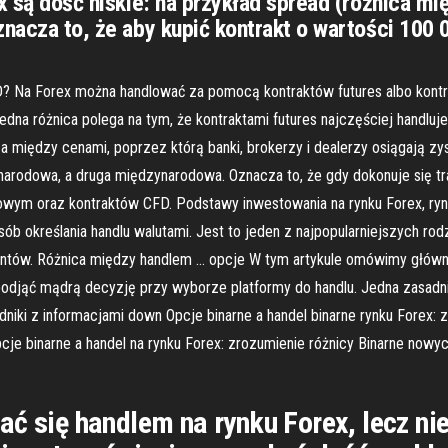
ex są dość niskie: na przykład spread (różnica m
znacza to, że aby kupić kontrakt o wartości 100 
? Na Forex można handlować za pomocą kontraktów futures albo kontr
a różnica polega na tym, że kontraktami futures najczęściej handluje 
nica między cenami, poprzez którą banki, brokerzy i dealerzy osiągają 
narodowa, a druga międzynarodowa. Oznacza to, że gdy dokonuje się tran
rowym oraz kontraktów CFD. Podstawy inwestowania na rynku Forex, r
b określania handlu walutami. Jest to jeden z najpopularniejszych rod
funtów. Różnica między handlem … opcje W tym artykule omówimy główn
podjąć mądrą decyzję przy wyborze platformy do handlu. Jedna zasadni
niki z informacjami down Opcje binarne a handel binarne rynku Forex: z
e binarne a handel na rynku Forex: zrozumienie różnicy Binarne nowy
ać się handlem na rynku Forex, lecz ni