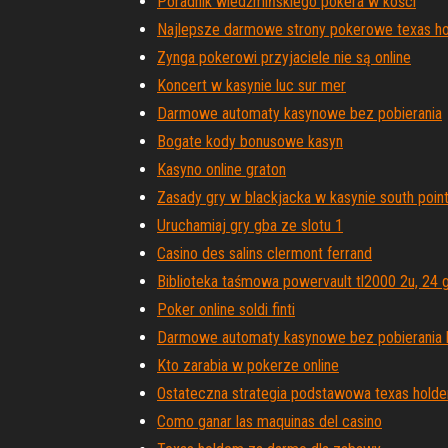
Poradnik wiedźmińskiego pokera w kości
Najlepsze darmowe strony pokerowe texas h
Zynga pokerowi przyjaciele nie są online
Koncert w kasynie luc sur mer
Darmowe automaty kasynowe bez pobierania
Bogate kody bonusowe kasyn
Kasyno online graton
Zasady gry w blackjacka w kasynie south poin
Uruchamiaj gry gba ze slotu 1
Casino des salins clermont ferrand
Biblioteka taśmowa powervault tl2000 2u, 24 
Poker online soldi finti
Darmowe automaty kasynowe bez pobierania b
Kto zarabia w pokerze online
Ostateczna strategia podstawowa texas hold
Como ganar las maquinas del casino