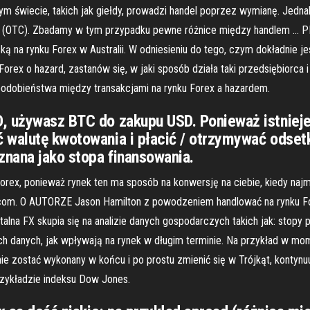
ym świecie, takich jak giełdy, prowadzi handel poprzez wymianę. Jednak
unter" (OTC). Zbadamy w tym przypadku pewne różnice między handl
 na rynku Forex w Australii. W odniesieniu do tego, czym dokładnie j
orex o hazard, zastanów się, w jaki sposób działa taki przedsiębiorca
odobieństwa między transakcjami na rynku Forex a hazardem.
, używasz BTC do zakupu USD. Ponieważ istnieje
 walutę kwotowania i płacić / otrzymywać odsetk
nana jako stopa finansowania.
orex, ponieważ rynek ten ma sposób na konwersję na ciebie, kiedy najm
y.com. O AUTORZE Jason Hamilton z powodzeniem handlować na rynku For
alna FX skupia się na analizie danych gospodarczych takich jak: stop
ych danych, jak wpływają na rynek w długim terminie. Na przykład w 
ie zostać wykonany w końcu i po prostu zmienić się w Trójkąt, kontynu
przykładzie indeksu Dow Jones.