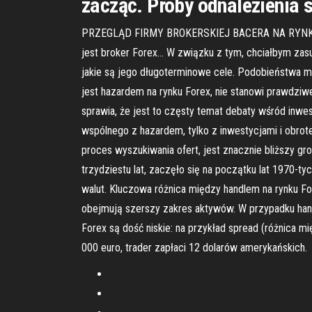
zacząć. Próby odnalezienia
PRZEGLĄD FIRMY BROKERSKIEJ BACERA NA RYNKU FORE
jest broker Forex… W związku z tym, chciałbym zasug
jakie są jego długoterminowe cele. Podobieństwa m
jest hazardem na rynku Forex, nie stanowi prawdzi
sprawia, że jest to częsty temat debaty wśród inwe
wspólnego z hazardem, tylko z inwestycjami i obrot
proces wyszukiwania ofert, jest znacznie bliższy 
trzydziestu lat, zaczęło się na początku lat 1970-ty
walut. Kluczowa różnica między handlem na rynku Fo
obejmują szerszy zakres aktywów. W przypadku handl
Forex są dość niskie: na przykład spread (różnica m
000 euro, trader zapłaci 12 dolarów amerykańskich.