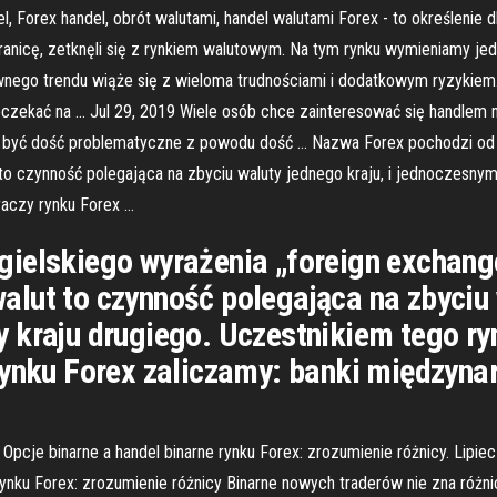
, Forex handel, obrót walutami, handel walutami Forex - to określenie d
nicę, zetknęli się z rynkiem walutowym. Na tym rynku wymieniamy jedną
wnego trendu wiąże się z wieloma trudnościami i dodatkowym ryzykiem. 
oczekać na … Jul 29, 2019 Wiele osób chce zainteresować się handlem na
 być dość problematyczne z powodu dość … Nazwa Forex pochodzi od a
o czynność polegająca na zbyciu waluty jednego kraju, i jednoczesnym 
graczy rynku Forex …
gielskiego wyrażenia „foreign exchang
lut to czynność polegająca na zbyciu w
 kraju drugiego. Uczestnikiem tego ryn
rynku Forex zaliczamy: banki międzynar
Opcje binarne a handel binarne rynku Forex: zrozumienie różnicy. Lipi
rynku Forex: zrozumienie różnicy Binarne nowych traderów nie zna róż