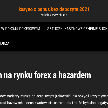
kasyno x bonus bez depozytu 2021
zerkaloyiww.web.app
A W POKOJU POKEROWYM
SZTUCZKI KASYNOWE GEHEIME BUC
MORZA
 na rynku forex a hazardem
 forex traderzy muszą opłacać swapy (rolowania) dla pozycji utrzymyw
alut bazowych a ceną kwotowania instrumentu i może być albo negaty