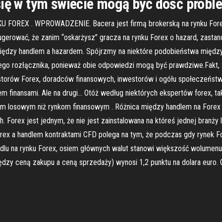
 się w tym świecie mogą być dość prob
X . WPROWADZENIE. Bacera jest firmą brokerską na rynku Forex w A
erować, że zanim “oskarżysz” gracza na rynku Forex o hazard, zastanów
iędzy handlem a hazardem. Spójrzmy na niektóre podobieństwa między 
wego rozłącznika, ponieważ obie odpowiedzi mogą być prawdziwe.Fakt,
storów Forex, doradców finansowych, inwestorów i ogółu społeczeństwa
em finansami. Ale na drugi… Otóż według niektórych ekspertów forex, 
grom losowym niż rynkom finansowym . Różnica między handlem na Forex
ch. Forex jest jednym, że nie jest zainstalowana na któreś jednej branży
rex a handlem kontraktami CFD polega na tym, że podczas gdy rynek For
u na rynku Forex, osiem głównych walut stanowi większość wolumenu ha
iędzy ceną zakupu a ceną sprzedaży) wynosi 1,2 punktu na dolara euro. 