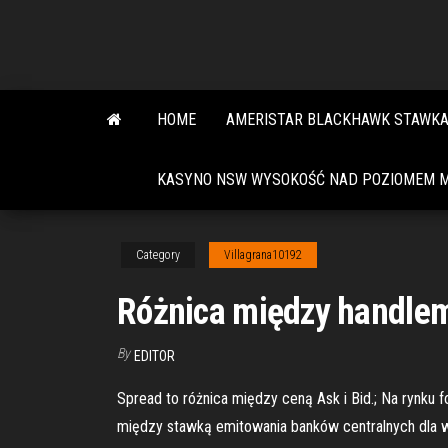
Skip
to
the
content
HOME
AMERISTAR BLACKHAWK STAWK
KASYNO NSW WYSOKOŚĆ NAD POZIOMEM 
Category
Villagrana10192
Różnica między handlem
By
EDITOR
Spread to różnica między ceną Ask i Bid.; Na rynku
między stawką emitowania banków centralnych dla w